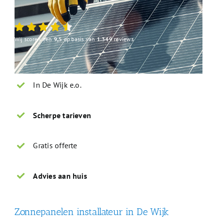
Wij scoren een
9,5
op basis van
1.349
reviews
In De Wijk e.o.
Scherpe tarieven
Gratis offerte
Advies aan huis
Zonnepanelen installateur in De Wijk