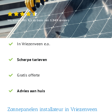
Wij scoren een
9,5
op basis van
1.349
reviews
In Vriezenveen e.o.
Scherpe tarieven
Gratis offerte
Advies aan huis
Zonnepanelen installateur in Vriezenveen