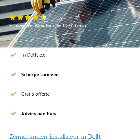
Wij scoren een
9,5
op basis van
1.349
reviews
In Delft e.o.
Scherpe tarieven
Gratis offerte
Advies aan huis
Zonnepanelen installateur in Delft